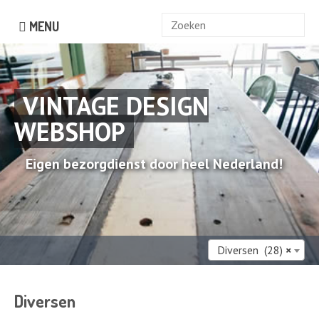
Zoek
MENU
naar:
VINTAGE DESIGN
WEBSHOP
Eigen bezorgdienst door heel Nederland!
Diversen (28)
×
Diversen