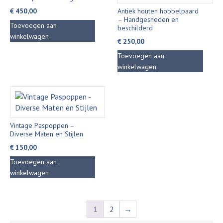
€
450,00
Antiek houten hobbelpaard
– Handgesneden en
Toevoegen aan
beschilderd
winkelwagen
€
250,00
Toevoegen aan
winkelwagen
Vintage Paspoppen –
Diverse Maten en Stijlen
€
150,00
Toevoegen aan
winkelwagen
1
2
→