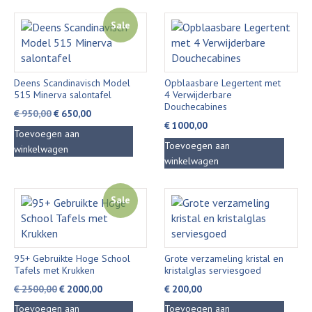
Sale
Deens Scandinavisch Model
Opblaasbare Legertent met
515 Minerva salontafel
4 Verwijderbare
Douchecabines
Oorspronkelijke
Huidige
€
950,00
€
650,00
€
1000,00
prijs
prijs
Toevoegen aan
was:
is:
Toevoegen aan
winkelwagen
€ 950,00.
€ 650,00.
winkelwagen
Sale
95+ Gebruikte Hoge School
Grote verzameling kristal en
Tafels met Krukken
kristalglas serviesgoed
Oorspronkelijke
Huidige
€
2500,00
€
2000,00
€
200,00
prijs
prijs
Toevoegen aan
Toevoegen aan