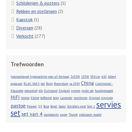
Schilderijen & posters
(1)
Rekken en stellingen
(2)
Kapstok
(1)
Diversen
(28)
Verkocht
(277)
Trefwoorden
(vooroorlogse) typemachine voor a3-formaat
2x35W
135W
394 cm
A10
Albert
China
apparaat
BLAU SAKS
bol
Bone
Boomstam
ca.1930
Continental -
Klassieke
decoratief
dik
Duitsland
England
grenen
grote set
handgemaakt
HiFi
Intelia
Kleine
koffiezet
lang
Lavender
monitoren
Original
originele
servies
pastoe
Pioneer
Q3
Rose
Royal
Saeco
Schilders ezel
Seit 1
set
set van 4
standaards
super
Thonet
zeldzaam model