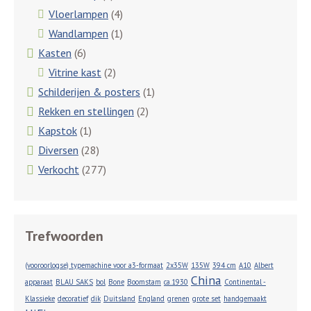
Vloerlampen
(4)
Wandlampen
(1)
Kasten
(6)
Vitrine kast
(2)
Schilderijen & posters
(1)
Rekken en stellingen
(2)
Kapstok
(1)
Diversen
(28)
Verkocht
(277)
Trefwoorden
(vooroorlogse) typemachine voor a3-formaat
2x35W
135W
394 cm
A10
Albert
China
apparaat
BLAU SAKS
bol
Bone
Boomstam
ca.1930
Continental -
Klassieke
decoratief
dik
Duitsland
England
grenen
grote set
handgemaakt