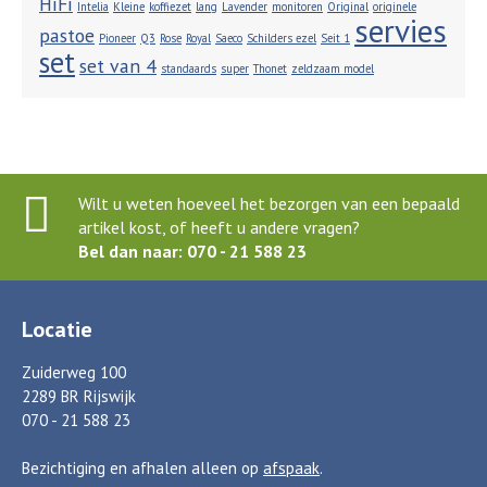
HiFi
Intelia
Kleine
koffiezet
lang
Lavender
monitoren
Original
originele
servies
pastoe
Pioneer
Q3
Rose
Royal
Saeco
Schilders ezel
Seit 1
set
set van 4
standaards
super
Thonet
zeldzaam model
Wilt u weten hoeveel het bezorgen van een bepaald
artikel kost, of heeft u andere vragen?
Bel dan naar: 070 - 21 588 23
Locatie
Zuiderweg 100
2289 BR Rijswijk
070 - 21 588 23
Bezichtiging en afhalen alleen op
afspaak
.