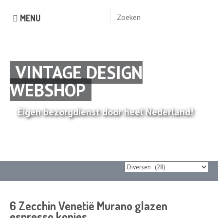
Zoek
MENU
naar:
VINTAGE DESIGN
WEBSHOP
Eigen bezorgdienst door heel Nederland!
6 Zecchin Venetië Murano glazen
espresso kopjes