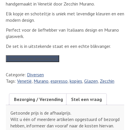
handgemaakt in Venetië door Zecchin Murano.
Elk kopje en schoteltje is uniek met levendige kleuren en een
modern design.
Perfect voor de liefhebber van Italiaans design en Murano
glaswerk.
De set is in uitstekende staat en een echte blikvanger.
6
Toevoegen aan winkelwagen
Zecchin
Venetië
Categorie:
Diversen
Murano
Tags:
Venetië
,
Murano
,
espresso
,
kopjes
,
Glazen
,
Zecchin
glazen
espresso
kopjes
Bezorging / Verzending
Stel een vraag
aantal
Getoonde prijs is de afhaalprijs.
Wilt u één of meerdere artikelen opgestuurd of bezorgd
hebben, informeer dan vooraf naar de kosten hiervan.