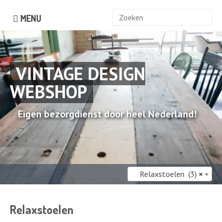
Zoek
MENU
naar:
VINTAGE DESIGN
WEBSHOP
Eigen bezorgdienst door heel Nederland!
Relaxstoelen (3)
×
Relaxstoelen