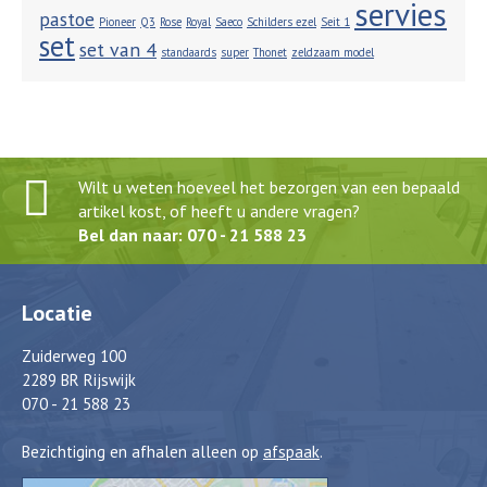
servies
pastoe
Pioneer
Q3
Rose
Royal
Saeco
Schilders ezel
Seit 1
set
set van 4
standaards
super
Thonet
zeldzaam model
Wilt u weten hoeveel het bezorgen van een bepaald
artikel kost, of heeft u andere vragen?
Bel dan naar: 070 - 21 588 23
Locatie
Zuiderweg 100
2289 BR Rijswijk
070 - 21 588 23
Bezichtiging en afhalen alleen op
afspaak
.