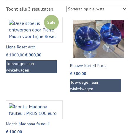
Gesorteerd
Toont alle 3 resultaten
op
nieuwste
Sale
Ligne Roset Archi
Oorspronkelijke
Huidige
€
1000,00
€
900,00
prijs
prijs
Toevoegen aan
Blauwe Kartell Ero s
was:
is:
winkelwagen
€
300,00
€ 1000,00.
€ 900,00.
Toevoegen aan
winkelwagen
Montis Madonna fauteuil
€
100,00