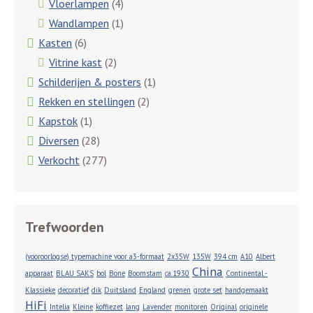
Vloerlampen
(4)
Wandlampen
(1)
Kasten
(6)
Vitrine kast
(2)
Schilderijen & posters
(1)
Rekken en stellingen
(2)
Kapstok
(1)
Diversen
(28)
Verkocht
(277)
Trefwoorden
(vooroorlogse) typemachine voor a3-formaat
2x35W
135W
394 cm
A10
Albert
China
apparaat
BLAU SAKS
bol
Bone
Boomstam
ca.1930
Continental -
Klassieke
decoratief
dik
Duitsland
England
grenen
grote set
handgemaakt
HiFi
Intelia
Kleine
koffiezet
lang
Lavender
monitoren
Original
originele