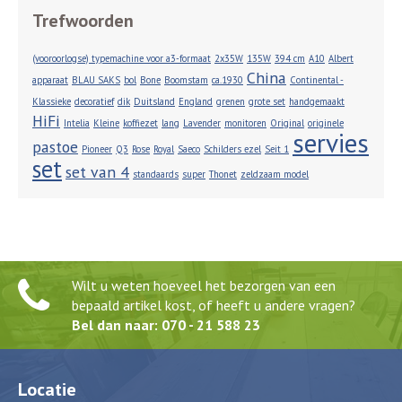
Trefwoorden
(vooroorlogse) typemachine voor a3-formaat
2x35W
135W
394 cm
A10
Albert
China
apparaat
BLAU SAKS
bol
Bone
Boomstam
ca.1930
Continental -
Klassieke
decoratief
dik
Duitsland
England
grenen
grote set
handgemaakt
HiFi
Intelia
Kleine
koffiezet
lang
Lavender
monitoren
Original
originele
servies
pastoe
Pioneer
Q3
Rose
Royal
Saeco
Schilders ezel
Seit 1
set
set van 4
standaards
super
Thonet
zeldzaam model
Wilt u weten hoeveel het bezorgen van een
bepaald artikel kost, of heeft u andere vragen?
Bel dan naar: 070 - 21 588 23
Locatie