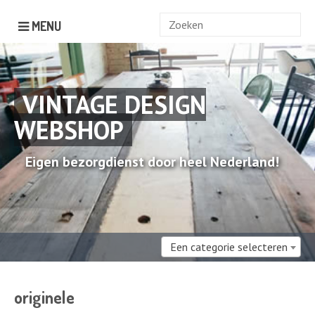
Zoek
MENU
naar:
VINTAGE DESIGN
WEBSHOP
Eigen bezorgdienst door heel Nederland!
Een categorie selecteren
originele