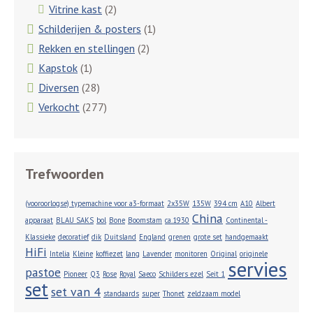
Vitrine kast
(2)
Schilderijen & posters
(1)
Rekken en stellingen
(2)
Kapstok
(1)
Diversen
(28)
Verkocht
(277)
Trefwoorden
(vooroorlogse) typemachine voor a3-formaat
2x35W
135W
394 cm
A10
Albert
China
apparaat
BLAU SAKS
bol
Bone
Boomstam
ca.1930
Continental -
Klassieke
decoratief
dik
Duitsland
England
grenen
grote set
handgemaakt
HiFi
Intelia
Kleine
koffiezet
lang
Lavender
monitoren
Original
originele
servies
pastoe
Pioneer
Q3
Rose
Royal
Saeco
Schilders ezel
Seit 1
set
set van 4
standaards
super
Thonet
zeldzaam model