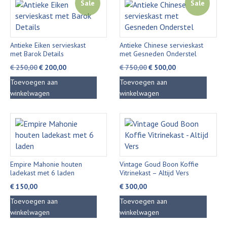
Sale
Sale
Antieke Eiken servieskast
Antieke Chinese servieskast
met Barok Details
met Gesneden Onderstel
Oorspronkelijke
Huidige
Oorspronkelijke
Huidige
€
250,00
€
200,00
€
750,00
€
500,00
prijs
prijs
prijs
prijs
Toevoegen aan
Toevoegen aan
was:
is:
was:
is:
winkelwagen
winkelwagen
€ 250,00.
€ 200,00.
€ 750,00.
€ 500,00.
Empire Mahonie houten
Vintage Goud Boon Koffie
ladekast met 6 laden
Vitrinekast – Altijd Vers
€
150,00
€
300,00
Toevoegen aan
Toevoegen aan
winkelwagen
winkelwagen