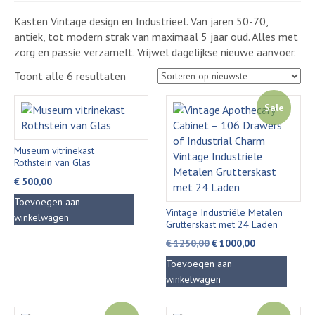
Kasten Vintage design en Industrieel. Van jaren 50-70,
antiek, tot modern strak van maximaal 5 jaar oud. Alles met
zorg en passie verzamelt. Vrijwel dagelijkse nieuwe aanvoer.
Gesorteerd
Toont alle 6 resultaten
op
nieuwste
Sale
Museum vitrinekast
Rothstein van Glas
€
500,00
Toevoegen aan
Vintage Industriële Metalen
winkelwagen
Grutterskast met 24 Laden
Oorspronkelijke
Huidige
€
1250,00
€
1000,00
prijs
prijs
Toevoegen aan
was:
is:
winkelwagen
€ 1250,00.
€ 1000,00.