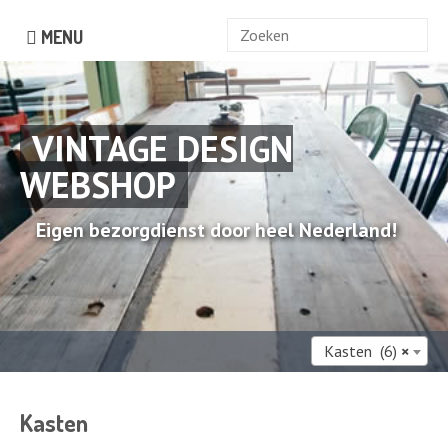
Zoek
MENU
naar:
VINTAGE DESIGN
WEBSHOP
Eigen bezorgdienst door heel Nederland!
Kasten (6)
×
Kasten