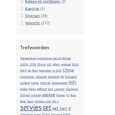
Rekken en stellingen
(2)
Kapstok
(1)
Diversen
(28)
Verkocht
(277)
Trefwoorden
(vooroorlogse) typemachine voor a3-formaat
2x35W
135W
394 cm
A10
Albert
apparaat
BLAU
China
SAKS
bol
Bone
Boomstam
ca.1930
Continental - Klassieke
decoratief
dik
Duitsland
HiFi
England
grenen
grote set
handgemaakt
Intelia
Kleine
koffiezet
lang
Lavender
monitoren
pastoe
Original
originele
Pioneer
Q3
Rose
Royal
Saeco
Schilders ezel
Seit 1
servies
set
set van 4
standaards
super
Thonet
zeldzaam model