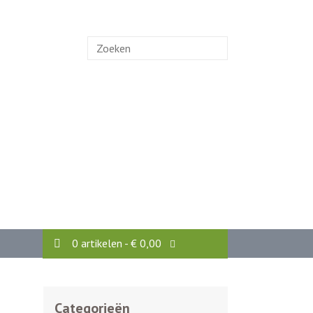
Zoek
naar:
0 artikelen -
€
0,00
Categorieën