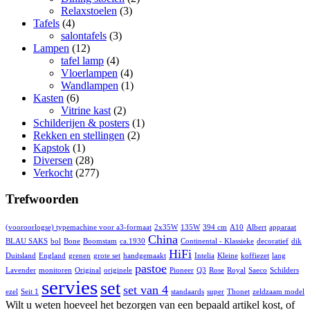
Relaxstoelen
(3)
Tafels
(4)
salontafels
(3)
Lampen
(12)
tafel lamp
(4)
Vloerlampen
(4)
Wandlampen
(1)
Kasten
(6)
Vitrine kast
(2)
Schilderijen & posters
(1)
Rekken en stellingen
(2)
Kapstok
(1)
Diversen
(28)
Verkocht
(277)
Trefwoorden
(vooroorlogse) typemachine voor a3-formaat
2x35W
135W
394 cm
A10
Albert
apparaat
China
BLAU SAKS
bol
Bone
Boomstam
ca.1930
Continental - Klassieke
decoratief
dik
HiFi
Duitsland
England
grenen
grote set
handgemaakt
Intelia
Kleine
koffiezet
lang
pastoe
Lavender
monitoren
Original
originele
Pioneer
Q3
Rose
Royal
Saeco
Schilders
servies
set
set van 4
ezel
Seit 1
standaards
super
Thonet
zeldzaam model
Wilt u weten hoeveel het bezorgen van een bepaald artikel kost, of