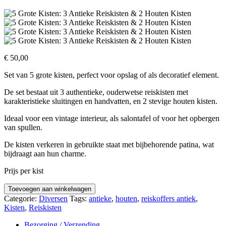
€
50,00
Set van 5 grote kisten, perfect voor opslag of als decoratief element.
De set bestaat uit 3 authentieke, ouderwetse reiskisten met
karakteristieke sluitingen en handvatten, en 2 stevige houten kisten.
Ideaal voor een vintage interieur, als salontafel of voor het opbergen
van spullen.
De kisten verkeren in gebruikte staat met bijbehorende patina, wat
bijdraagt aan hun charme.
Prijs per kist
5
Toevoegen aan winkelwagen
Grote
Categorie:
Diversen
Tags:
antieke
,
houten
,
reiskoffers antiek
,
Kisten:
Kisten
,
Reiskisten
3
Antieke
Bezorging / Verzending