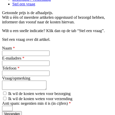
Reiskisten
Stel een vraag
&
2
Getoonde prijs is de afhaalprijs.
Houten
Wilt u één of meerdere artikelen opgestuurd of bezorgd hebben,
Kisten
informeer dan vooraf naar de kosten hiervan.
aantal
Wilt u een snelle indicatie? Klik dan op de tab “Stel een vraag”.
Stel een vraag over dit artikel.
Naam
*
E-mailadres
*
Telefoon
*
Vraag/opmerking
Kosten
Ik wil de kosten weten voor bezorging
bezorging
Kosten
Ik wil de kosten weten voor verzending
verzending
Anti spam: negentien min 4 is (in cijfers)
*