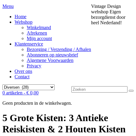
Menu
Vintage Design
webshop
Eigen
Home
bezorgdienst door
Webshop
heel Nederland!
Winkelmand
Afrekenen
Mijn account
Klantenservice
Bezorging / Verzending / Afhalen
Abonneren op nieuwsbrief
Algemene Voorwaarden
Privacy
Over ons
Contact
Zoek
0 artikelen -
€
0,00
naar:
Geen producten in de winkelwagen.
5 Grote Kisten: 3 Antieke
Reiskisten & 2 Houten Kisten