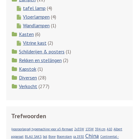
tafel lamp
(4)
Vloerlampen
(4)
Wandlampen
(1)
Kasten
(6)
Vitrine kast
(2)
Schilderijen & posters
(1)
Rekken en stellingen
(2)
Kapstok
(1)
Diversen
(28)
Verkocht
(277)
Trefwoorden
(vooroorlogse) typemachine voor a3-formaat
2x35W
135W
394 cm
A10
Albert
China
apparaat
BLAU SAKS
bol
Bone
Boomstam
ca.1930
Continental -