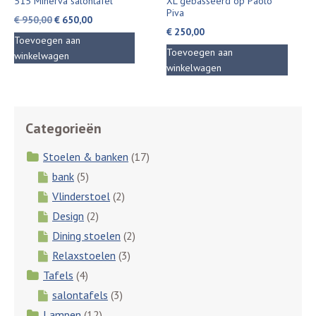
515 Minerva salontafel
XL gebasseerd op Paolo
Piva
Oorspronkelijke
Huidige
€
950,00
€
650,00
€
250,00
prijs
prijs
Toevoegen aan
was:
is:
Toevoegen aan
winkelwagen
€ 950,00.
€ 650,00.
winkelwagen
Categorieën
Stoelen & banken
(17)
bank
(5)
Vlinderstoel
(2)
Design
(2)
Dining stoelen
(2)
Relaxstoelen
(3)
Tafels
(4)
salontafels
(3)
Lampen
(12)