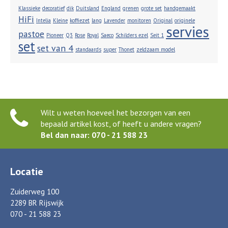
Klassieke
decoratief
dik
Duitsland
England
grenen
grote set
handgemaakt
HiFi
Intelia
Kleine
koffiezet
lang
Lavender
monitoren
Original
originele
servies
pastoe
Pioneer
Q3
Rose
Royal
Saeco
Schilders ezel
Seit 1
set
set van 4
standaards
super
Thonet
zeldzaam model
Wilt u weten hoeveel het bezorgen van een
bepaald artikel kost, of heeft u andere vragen?
Bel dan naar: 070 - 21 588 23
Locatie
Zuiderweg 100
2289 BR Rijswijk
070 - 21 588 23