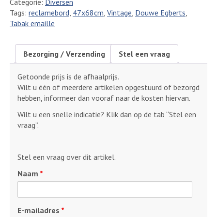
Categorie:
Diversen
Tabak
Tags:
reclamebord
,
47x68cm
,
Vintage
,
Douwe Egberts
,
emaille
Tabak emaille
reclamebord
47x68cm
aantal
Bezorging / Verzending
Stel een vraag
Getoonde prijs is de afhaalprijs.
Wilt u één of meerdere artikelen opgestuurd of bezorgd
hebben, informeer dan vooraf naar de kosten hiervan.
Wilt u een snelle indicatie? Klik dan op de tab “Stel een
vraag”.
Stel een vraag over dit artikel.
Naam
*
E-mailadres
*