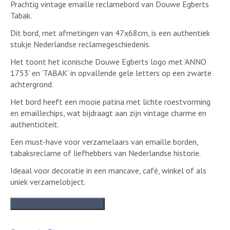
Prachtig vintage emaille reclamebord van Douwe Egberts
Tabak.
Dit bord, met afmetingen van 47x68cm, is een authentiek
stukje Nederlandse reclamegeschiedenis.
Het toont het iconische Douwe Egberts logo met ‘ANNO
1753’ en ‘TABAK’ in opvallende gele letters op een zwarte
achtergrond.
Het bord heeft een mooie patina met lichte roestvorming
en emaillechips, wat bijdraagt aan zijn vintage charme en
authenticiteit.
Een must-have voor verzamelaars van emaille borden,
tabaksreclame of liefhebbers van Nederlandse historie.
Ideaal voor decoratie in een mancave, café, winkel of als
uniek verzamelobject.
Vintage
Toevoegen aan winkelwagen
Douwe
Egberts