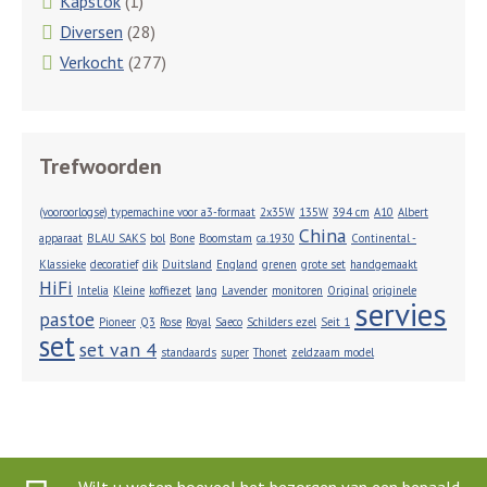
Kapstok
(1)
Diversen
(28)
Verkocht
(277)
Trefwoorden
(vooroorlogse) typemachine voor a3-formaat
2x35W
135W
394 cm
A10
Albert
China
apparaat
BLAU SAKS
bol
Bone
Boomstam
ca.1930
Continental -
Klassieke
decoratief
dik
Duitsland
England
grenen
grote set
handgemaakt
HiFi
Intelia
Kleine
koffiezet
lang
Lavender
monitoren
Original
originele
servies
pastoe
Pioneer
Q3
Rose
Royal
Saeco
Schilders ezel
Seit 1
set
set van 4
standaards
super
Thonet
zeldzaam model
Wilt u weten hoeveel het bezorgen van een bepaald