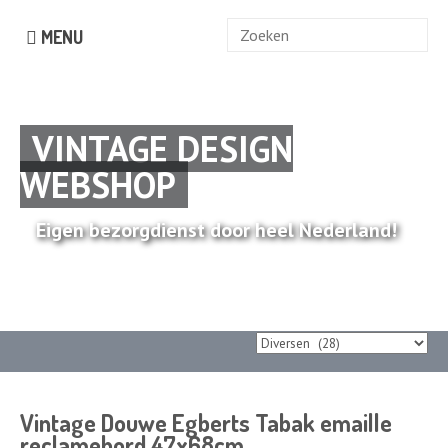
Zoek
MENU
naar:
VINTAGE DESIGN
WEBSHOP
Eigen bezorgdienst door heel Nederland!
Vintage Douwe Egberts Tabak emaille
reclamebord 47x68cm