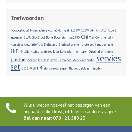
Trefwoorden
(vooroorlogse) typemachine voor a3-formaat
2x35W
135W
394 cm
A10
Albert
China
apparaat
BLAU SAKS
bol
Bone
Boomstam
ca.1930
Continental -
Klassieke
decoratief
dik
Duitsland
England
grenen
grote set
handgemaakt
HiFi
Intelia
Kleine
koffiezet
lang
Lavender
monitoren
Original
originele
servies
pastoe
Pioneer
Q3
Rose
Royal
Saeco
Schilders ezel
Seit 1
set
set van 4
standaards
super
Thonet
zeldzaam model
Wilt u weten hoeveel het bezorgen van een
bepaald artikel kost, of heeft u andere vragen?
Bel dan naar: 070 - 21 588 23