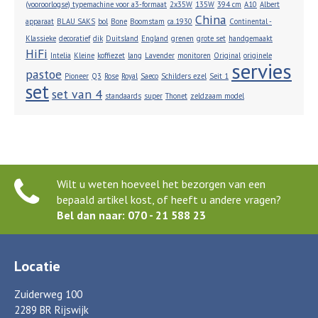
(vooroorlogse) typemachine voor a3-formaat
2x35W
135W
394 cm
A10
Albert
China
apparaat
BLAU SAKS
bol
Bone
Boomstam
ca.1930
Continental -
Klassieke
decoratief
dik
Duitsland
England
grenen
grote set
handgemaakt
HiFi
Intelia
Kleine
koffiezet
lang
Lavender
monitoren
Original
originele
servies
pastoe
Pioneer
Q3
Rose
Royal
Saeco
Schilders ezel
Seit 1
set
set van 4
standaards
super
Thonet
zeldzaam model
Wilt u weten hoeveel het bezorgen van een
bepaald artikel kost, of heeft u andere vragen?
Bel dan naar: 070 - 21 588 23
Locatie
Zuiderweg 100
2289 BR Rijswijk