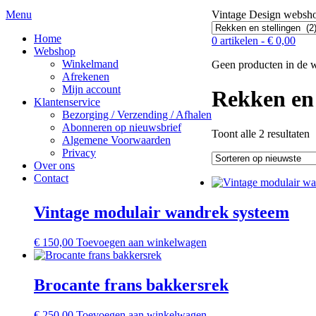
Menu
Vintage Design webs
Home
0 artikelen -
€
0,00
Webshop
Winkelmand
Geen producten in de 
Afrekenen
Mijn account
Rekken en 
Klantenservice
Bezorging / Verzending / Afhalen
Abonneren op nieuwsbrief
G
Toont alle 2 resultaten
Algemene Voorwaarden
o
Privacy
n
Over ons
Contact
Vintage modulair wandrek systeem
€
150,00
Toevoegen aan winkelwagen
Brocante frans bakkersrek
€
250,00
Toevoegen aan winkelwagen