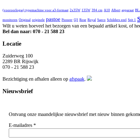
(vooroorlogse) typemachine voor a3-formaat
2x35W
135W
394 cm
A10
Albert
apparaat
BL
pastoe
monitoren
Original
originele
Pioneer
Q3
Rose
Royal
Saeco
Schilders ezel
Seit 1
Wilt u weten hoeveel het bezorgen van een bepaald artikel kost, of he
Bel dan naar: 070 - 21 588 23
Locatie
Zuiderweg 100
2289 BR Rijswijk
070 - 21 588 23
Bezichtiging en afhalen alleen op
afspaak
.
Nieuwsbrief
Ontvang onze maandelijkse nieuwsbrief met nieuw binnen gekom
E-mailadres
*