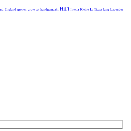
HiFi
and
England
grenen
grote set
handgemaakt
Intelia
Kleine
koffiezet
lang
Lavender