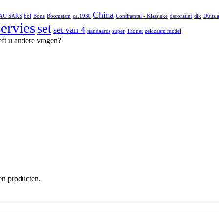
China
AU SAKS
bol
Bone
Boomstam
ca.1930
Continental - Klassieke
decoratief
dik
Duitsl
servies
set
set van 4
standaards
super
Thonet
zeldzaam model
eft u andere vragen?
en producten.