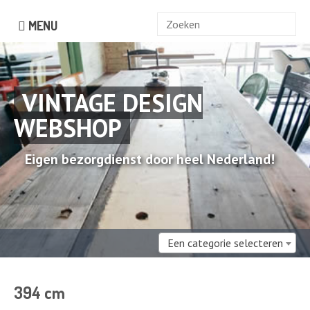
Zoek
MENU
naar:
VINTAGE DESIGN
WEBSHOP
Eigen bezorgdienst door heel Nederland!
Een categorie selecteren
394 cm