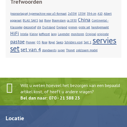
Trefwoorden
(vooroorlogse) typemachine voor a3-formaat
2x35W
135W
394 cm
A10
Albert
China
apparaat
BLAU SAKS
bol
Bone
Boomstam
ca.1930
Continental -
Klassieke
decoratief
dik
Duitsland
England
grenen
grote set
handgemaakt
HiFi
Intelia
Kleine
koffiezet
lang
Lavender
monitoren
Original
originele
servies
pastoe
Pioneer
Q3
Rose
Royal
Saeco
Schilders ezel
Seit 1
set
set van 4
standaards
super
Thonet
zeldzaam model
Wilt u weten hoeveel het bezorgen van een bepaald
artikel kost, of heeft u andere vragen?
Bel dan naar: 070 - 21 588 23
Locatie