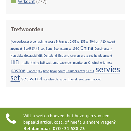
Verkocht
(277)
Trefwoorden
(vooroorlogse) typemachine voor a3-formaat
2x35W
135W
394 cm
A10
Albert
China
apparaat
BLAU SAKS
bol
Bone
Boomstam
ca.1930
Continental -
Klassieke
decoratief
dik
Duitsland
England
grenen
grote set
handgemaakt
HiFi
Intelia
Kleine
koffiezet
lang
Lavender
monitoren
Original
originele
servies
pastoe
Pioneer
Q3
Rose
Royal
Saeco
Schilders ezel
Seit 1
set
set van 4
standaards
super
Thonet
zeldzaam model
Wilt u weten hoeveel het bezorgen van een
bepaald artikel kost, of heeft u andere vragen?
Bel dan naar: 070 - 21 588 23