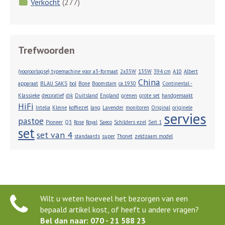
Verkocht
(277)
Trefwoorden
(vooroorlogse) typemachine voor a3-formaat
2x35W
135W
394 cm
A10
Albert
China
apparaat
BLAU SAKS
bol
Bone
Boomstam
ca.1930
Continental -
Klassieke
decoratief
dik
Duitsland
England
grenen
grote set
handgemaakt
HiFi
Intelia
Kleine
koffiezet
lang
Lavender
monitoren
Original
originele
servies
pastoe
Pioneer
Q3
Rose
Royal
Saeco
Schilders ezel
Seit 1
set
set van 4
standaards
super
Thonet
zeldzaam model
Wilt u weten hoeveel het bezorgen van een
bepaald artikel kost, of heeft u andere vragen?
Bel dan naar: 070 - 21 588 23