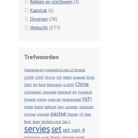
Rekken en stellingen
(2)
Kapstok
(1)
Diversen
(28)
Verkocht
(277)
Trefwoorden
(vooroorlogse) typemachine voor a3-formaat
2x35W
135W
394 cm
A10
Albert
apparaat
BLAU
China
SAKS
bol
Bone
Boomstam
ca.1930
Continental - Klassieke
decoratief
dik
Duitsland
HiFi
England
grenen
grote set
handgemaakt
Intelia
Kleine
koffiezet
lang
Lavender
monitoren
pastoe
Original
originele
Pioneer
Q3
Rose
Royal
Saeco
Schilders ezel
Seit 1
servies
set
set van 4
standaards
super
Thonet
zeldzaam model