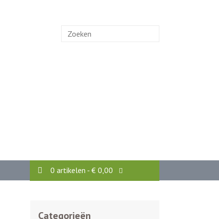
Zoek
naar:
0 artikelen -
€
0,00
Categorieën