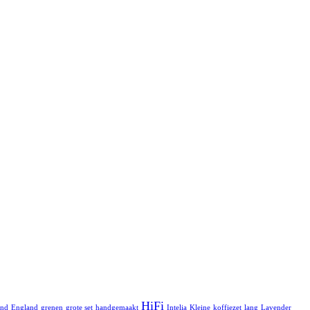
HiFi
and
England
grenen
grote set
handgemaakt
Intelia
Kleine
koffiezet
lang
Lavender