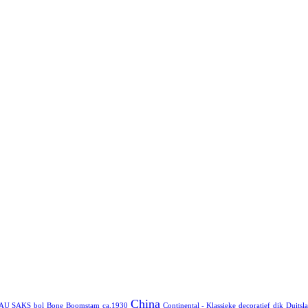
China
AU SAKS
bol
Bone
Boomstam
ca.1930
Continental - Klassieke
decoratief
dik
Duitsl