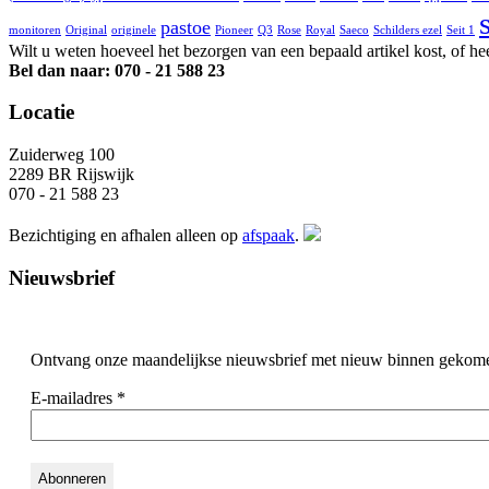
pastoe
monitoren
Original
originele
Pioneer
Q3
Rose
Royal
Saeco
Schilders ezel
Seit 1
Wilt u weten hoeveel het bezorgen van een bepaald artikel kost, of he
Bel dan naar: 070 - 21 588 23
Locatie
Zuiderweg 100
2289 BR Rijswijk
070 - 21 588 23
Bezichtiging en afhalen alleen op
afspaak
.
Nieuwsbrief
Ontvang onze maandelijkse nieuwsbrief met nieuw binnen gekom
E-mailadres
*