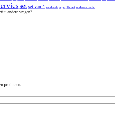
servies
set
set van 4
standaards
super
Thonet
zeldzaam model
eft u andere vragen?
en producten.