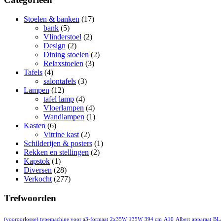
Stoelen & banken
(17)
bank
(5)
Vlinderstoel
(2)
Design
(2)
Dining stoelen
(2)
Relaxstoelen
(3)
Tafels
(4)
salontafels
(3)
Lampen
(12)
tafel lamp
(4)
Vloerlampen
(4)
Wandlampen
(1)
Kasten
(6)
Vitrine kast
(2)
Schilderijen & posters
(1)
Rekken en stellingen
(2)
Kapstok
(1)
Diversen
(28)
Verkocht
(277)
Trefwoorden
(vooroorlogse) typemachine voor a3-formaat
2x35W
135W
394 cm
A10
Albert
apparaat
BL