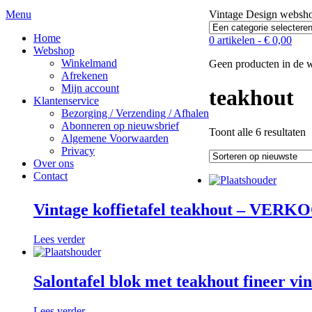
Menu
Vintage Design webs
Home
0 artikelen -
€
0,00
Webshop
Winkelmand
Geen producten in de 
Afrekenen
Mijn account
teakhout
Klantenservice
Bezorging / Verzending / Afhalen
Abonneren op nieuwsbrief
G
Toont alle 6 resultaten
Algemene Voorwaarden
o
Privacy
n
Over ons
Contact
Vintage koffietafel teakhout – VERK
Lees verder
Salontafel blok met teakhout fineer
Lees verder