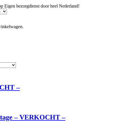
hop
Eigen bezorgdienst door heel Nederland!
winkelwagen.
esorteerd
p
ieuwste
OCHT –
 vintage – VERKOCHT –