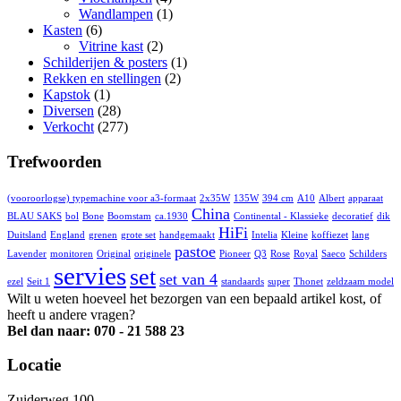
Wandlampen
(1)
Kasten
(6)
Vitrine kast
(2)
Schilderijen & posters
(1)
Rekken en stellingen
(2)
Kapstok
(1)
Diversen
(28)
Verkocht
(277)
Trefwoorden
(vooroorlogse) typemachine voor a3-formaat
2x35W
135W
394 cm
A10
Albert
apparaat
China
BLAU SAKS
bol
Bone
Boomstam
ca.1930
Continental - Klassieke
decoratief
dik
HiFi
Duitsland
England
grenen
grote set
handgemaakt
Intelia
Kleine
koffiezet
lang
pastoe
Lavender
monitoren
Original
originele
Pioneer
Q3
Rose
Royal
Saeco
Schilders
servies
set
set van 4
ezel
Seit 1
standaards
super
Thonet
zeldzaam model
Wilt u weten hoeveel het bezorgen van een bepaald artikel kost, of
heeft u andere vragen?
Bel dan naar: 070 - 21 588 23
Locatie
Zuiderweg 100