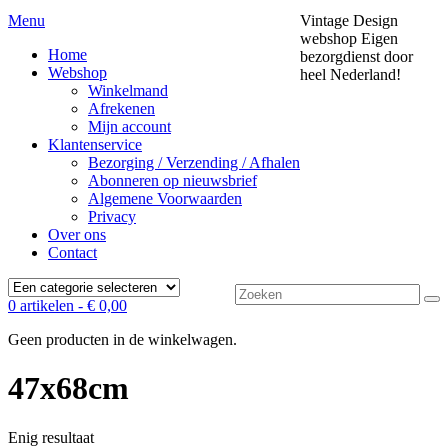
Menu
Vintage Design
webshop
Eigen
Home
bezorgdienst door
Webshop
heel Nederland!
Winkelmand
Afrekenen
Mijn account
Klantenservice
Bezorging / Verzending / Afhalen
Abonneren op nieuwsbrief
Algemene Voorwaarden
Privacy
Over ons
Contact
Zoek
0 artikelen -
€
0,00
naar:
Geen producten in de winkelwagen.
47x68cm
Enig resultaat