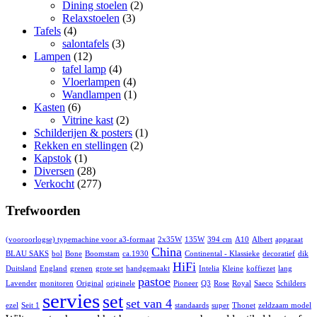
Dining stoelen
(2)
Relaxstoelen
(3)
Tafels
(4)
salontafels
(3)
Lampen
(12)
tafel lamp
(4)
Vloerlampen
(4)
Wandlampen
(1)
Kasten
(6)
Vitrine kast
(2)
Schilderijen & posters
(1)
Rekken en stellingen
(2)
Kapstok
(1)
Diversen
(28)
Verkocht
(277)
Trefwoorden
(vooroorlogse) typemachine voor a3-formaat
2x35W
135W
394 cm
A10
Albert
apparaat
China
BLAU SAKS
bol
Bone
Boomstam
ca.1930
Continental - Klassieke
decoratief
dik
HiFi
Duitsland
England
grenen
grote set
handgemaakt
Intelia
Kleine
koffiezet
lang
pastoe
Lavender
monitoren
Original
originele
Pioneer
Q3
Rose
Royal
Saeco
Schilders
servies
set
set van 4
ezel
Seit 1
standaards
super
Thonet
zeldzaam model