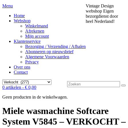
Menu
Vintage Design
webshop
Eigen
Home
bezorgdienst door
Webshop
heel Nederland!
Winkelmand
Afrekenen
Mijn account
Klantenservice
Bezorging / Verzending / Afhalen
Abonneren op nieuwsbrief
Algemene Voorwaarden
Privacy
Over ons
Contact
Zoek
0 artikelen -
€
0,00
naar:
Geen producten in de winkelwagen.
Miele wasmachine Softcare
System V5845 – VERKOCHT –