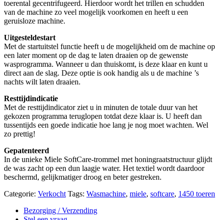
toerental gecentrifugeerd. Hierdoor wordt het trillen en schudden
van de machine zo veel mogelijk voorkomen en heeft u een
geruisloze machine.
Uitgesteldestart
Met de startuitstel functie heeft u de mogelijkheid om de machine op
een later moment op de dag te laten draaien op de gewenste
wasprogramma. Wanneer u dan thuiskomt, is deze klaar en kunt u
direct aan de slag. Deze optie is ook handig als u de machine ’s
nachts wilt laten draaien.
Resttijdindicatie
Met de resttijdindicator ziet u in minuten de totale duur van het
gekozen programma teruglopen totdat deze klaar is. U heeft dan
tussentijds een goede indicatie hoe lang je nog moet wachten. Wel
zo prettig!
Gepatenteerd
In de unieke Miele SoftCare-trommel met honingraatstructuur glijdt
de was zacht op een dun laagje water. Het textiel wordt daardoor
beschermd, gelijkmatiger droog en beter gestreken.
Categorie:
Verkocht
Tags:
Wasmachine
,
miele
,
softcare
,
1450 toeren
Bezorging / Verzending
Stel een vraag