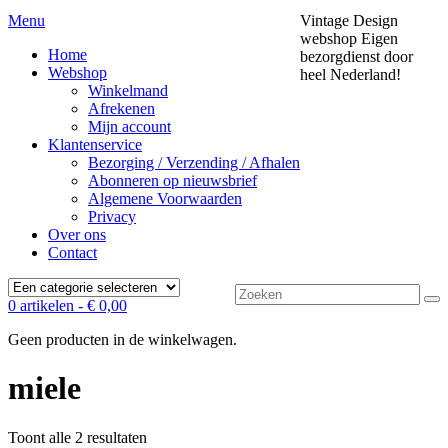
Menu
Vintage Design
webshop
Eigen
Home
bezorgdienst door
Webshop
heel Nederland!
Winkelmand
Afrekenen
Mijn account
Klantenservice
Bezorging / Verzending / Afhalen
Abonneren op nieuwsbrief
Algemene Voorwaarden
Privacy
Over ons
Contact
Zoek
0 artikelen -
€
0,00
naar:
Geen producten in de winkelwagen.
miele
Gesorteerd
Toont alle 2 resultaten