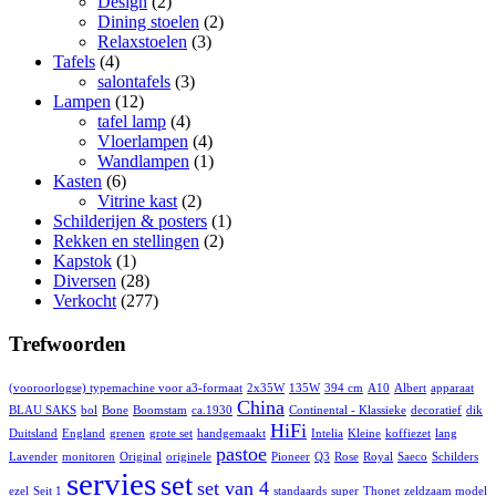
Design
(2)
Dining stoelen
(2)
Relaxstoelen
(3)
Tafels
(4)
salontafels
(3)
Lampen
(12)
tafel lamp
(4)
Vloerlampen
(4)
Wandlampen
(1)
Kasten
(6)
Vitrine kast
(2)
Schilderijen & posters
(1)
Rekken en stellingen
(2)
Kapstok
(1)
Diversen
(28)
Verkocht
(277)
Trefwoorden
(vooroorlogse) typemachine voor a3-formaat
2x35W
135W
394 cm
A10
Albert
apparaat
China
BLAU SAKS
bol
Bone
Boomstam
ca.1930
Continental - Klassieke
decoratief
dik
HiFi
Duitsland
England
grenen
grote set
handgemaakt
Intelia
Kleine
koffiezet
lang
pastoe
Lavender
monitoren
Original
originele
Pioneer
Q3
Rose
Royal
Saeco
Schilders
servies
set
set van 4
ezel
Seit 1
standaards
super
Thonet
zeldzaam model