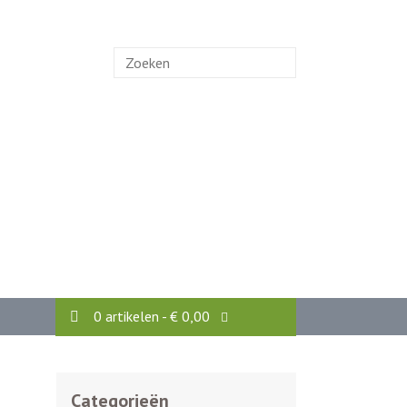
Zoek
naar:
0 artikelen -
€
0,00
Categorieën