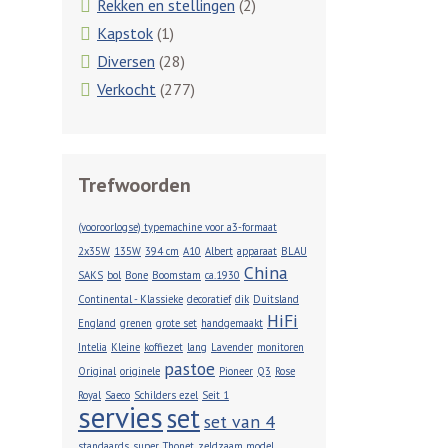
Rekken en stellingen
(2)
Kapstok
(1)
Diversen
(28)
Verkocht
(277)
Trefwoorden
(vooroorlogse) typemachine voor a3-formaat
2x35W
135W
394 cm
A10
Albert
apparaat
BLAU
China
SAKS
bol
Bone
Boomstam
ca.1930
Continental - Klassieke
decoratief
dik
Duitsland
HiFi
England
grenen
grote set
handgemaakt
Intelia
Kleine
koffiezet
lang
Lavender
monitoren
pastoe
Original
originele
Pioneer
Q3
Rose
Royal
Saeco
Schilders ezel
Seit 1
servies
set
set van 4
standaards
super
Thonet
zeldzaam model