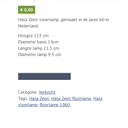
€
0,00
Hala Zeist vloerlamp, gemaakt in de jaren 60 in
Nederland.
Hoogte 113 cm
Diameter basis 14cm
Lengte lamp 21,5 cm
Diameter lamp 9,5 cm
Hala
Toevoegen aan winkelwagen
Zeist
vloerlamp,
Categorie:
Verkocht
1960
Tags:
Hala Zeist
,
Hala Zeist floorlamp
,
Hala
-
vloerlamp
,
floorlamp 1960
VERKOCHT-
aantal