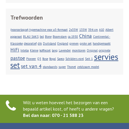
Trefwoorden
(vooroorlogse) typemachine voor a3-formaat
2x35W
135W
394 cm
A10
Albert
China
apparaat
BLAU SAKS
bol
Bone
Boomstam
ca.1930
Continental -
Klassieke
decoratief
dik
Duitsland
England
grenen
grote set
handgemaakt
HiFi
Intelia
Kleine
koffiezet
lang
Lavender
monitoren
Original
originele
servies
pastoe
Pioneer
Q3
Rose
Royal
Saeco
Schilders ezel
Seit 1
set
set van 4
standaards
super
Thonet
zeldzaam model
Wilt u weten hoeveel het bezorgen van een
bepaald artikel kost, of heeft u andere vragen?
Bel dan naar: 070 - 21 588 23