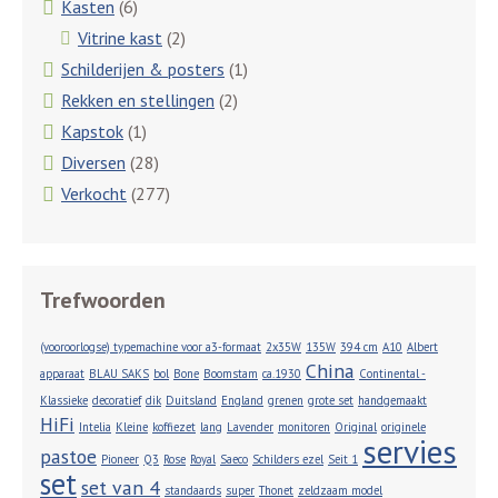
Kasten
(6)
Vitrine kast
(2)
Schilderijen & posters
(1)
Rekken en stellingen
(2)
Kapstok
(1)
Diversen
(28)
Verkocht
(277)
Trefwoorden
(vooroorlogse) typemachine voor a3-formaat
2x35W
135W
394 cm
A10
Albert
China
apparaat
BLAU SAKS
bol
Bone
Boomstam
ca.1930
Continental -
Klassieke
decoratief
dik
Duitsland
England
grenen
grote set
handgemaakt
HiFi
Intelia
Kleine
koffiezet
lang
Lavender
monitoren
Original
originele
servies
pastoe
Pioneer
Q3
Rose
Royal
Saeco
Schilders ezel
Seit 1
set
set van 4
standaards
super
Thonet
zeldzaam model