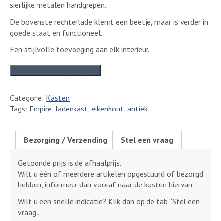
sierlijke metalen handgrepen.
De bovenste rechterlade klemt een beetje, maar is verder in
goede staat en functioneel.
Een stijlvolle toevoeging aan elk interieur.
Empire
Toevoegen aan winkelwagen
Mahonie
houten
Categorie:
Kasten
ladekast
Tags:
Empire
,
ladenkast
,
eikenhout
,
antiek
met
6
laden
Bezorging / Verzending
Stel een vraag
aantal
Getoonde prijs is de afhaalprijs.
Wilt u één of meerdere artikelen opgestuurd of bezorgd
hebben, informeer dan vooraf naar de kosten hiervan.
Wilt u een snelle indicatie? Klik dan op de tab “Stel een
vraag”.