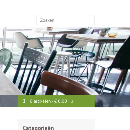
Zoek
naar:
0 artikelen -
€
0,00
Categorieën