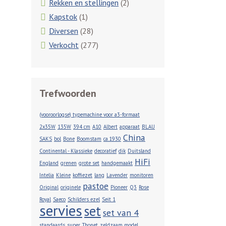
Rekken en stellingen
(2)
Kapstok
(1)
Diversen
(28)
Verkocht
(277)
Trefwoorden
(vooroorlogse) typemachine voor a3-formaat
2x35W
135W
394 cm
A10
Albert
apparaat
BLAU
China
SAKS
bol
Bone
Boomstam
ca.1930
Continental - Klassieke
decoratief
dik
Duitsland
HiFi
England
grenen
grote set
handgemaakt
Intelia
Kleine
koffiezet
lang
Lavender
monitoren
pastoe
Original
originele
Pioneer
Q3
Rose
Royal
Saeco
Schilders ezel
Seit 1
servies
set
set van 4
standaards
super
Thonet
zeldzaam model