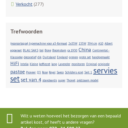
Verkocht
(277)
Trefwoorden
(vooroorlogse) typemachine voor a3-formaat
2x35W
135W
394 cm
A10
Albert
China
apparaat
BLAU SAKS
bol
Bone
Boomstam
ca.1930
Continental -
Klassieke
decoratief
dik
Duitsland
England
grenen
grote set
handgemaakt
HiFi
Intelia
Kleine
koffiezet
lang
Lavender
monitoren
Original
originele
servies
pastoe
Pioneer
Q3
Rose
Royal
Saeco
Schilders ezel
Seit 1
set
set van 4
standaards
super
Thonet
zeldzaam model
Wilt u weten hoeveel het bezorgen van een bepaald
artikel kost, of heeft u andere vragen?