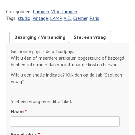
Paris
Categorieën:
Lampen
,
Vloerlampen
vintage
Tags:
studio
,
Vintage
,
LAMP
,
A.E.
,
Cremer
,
Paris
studio
lamp
aantal
Bezorging / Verzending
Stel een vraag
Getoonde prijs is de afhaalprijs.
Wilt u één of meerdere artikelen opgestuurd of bezorgd
hebben, informeer dan vooraf naar de kosten hiervan.
Wilt u een snelle indicatie? Klik dan op de tab “Stel een
vraag”.
Stel een vraag over dit artikel.
Naam
*
E-mailadres
*