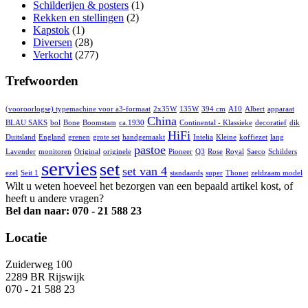
Schilderijen & posters
(1)
Rekken en stellingen
(2)
Kapstok
(1)
Diversen
(28)
Verkocht
(277)
Trefwoorden
(vooroorlogse) typemachine voor a3-formaat
2x35W
135W
394 cm
A10
Albert
apparaat
China
BLAU SAKS
bol
Bone
Boomstam
ca.1930
Continental - Klassieke
decoratief
dik
HiFi
Duitsland
England
grenen
grote set
handgemaakt
Intelia
Kleine
koffiezet
lang
pastoe
Lavender
monitoren
Original
originele
Pioneer
Q3
Rose
Royal
Saeco
Schilders
servies
set
set van 4
ezel
Seit 1
standaards
super
Thonet
zeldzaam model
Wilt u weten hoeveel het bezorgen van een bepaald artikel kost, of
heeft u andere vragen?
Bel dan naar: 070 - 21 588 23
Locatie
Zuiderweg 100
2289 BR Rijswijk
070 - 21 588 23