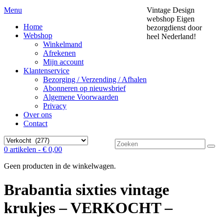
Menu
Vintage Design
webshop
Eigen
Home
bezorgdienst door
Webshop
heel Nederland!
Winkelmand
Afrekenen
Mijn account
Klantenservice
Bezorging / Verzending / Afhalen
Abonneren op nieuwsbrief
Algemene Voorwaarden
Privacy
Over ons
Contact
Zoek
0 artikelen -
€
0,00
naar:
Geen producten in de winkelwagen.
Brabantia sixties vintage
krukjes – VERKOCHT –