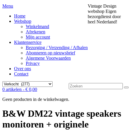
Menu
Vintage Design
webshop
Eigen
Home
bezorgdienst door
Webshop
heel Nederland!
Winkelmand
Afrekenen
Mijn account
Klantenservice
Bezorging / Verzending / Afhalen
Abonneren op nieuwsbrief
Algemene Voorwaarden
Privacy
Over ons
Contact
Zoek
0 artikelen -
€
0,00
naar:
Geen producten in de winkelwagen.
B&W DM22 vintage speakers
monitoren + originele