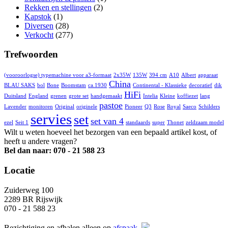
Rekken en stellingen
(2)
Kapstok
(1)
Diversen
(28)
Verkocht
(277)
Trefwoorden
(vooroorlogse) typemachine voor a3-formaat
2x35W
135W
394 cm
A10
Albert
apparaat
China
BLAU SAKS
bol
Bone
Boomstam
ca.1930
Continental - Klassieke
decoratief
dik
HiFi
Duitsland
England
grenen
grote set
handgemaakt
Intelia
Kleine
koffiezet
lang
pastoe
Lavender
monitoren
Original
originele
Pioneer
Q3
Rose
Royal
Saeco
Schilders
servies
set
set van 4
ezel
Seit 1
standaards
super
Thonet
zeldzaam model
Wilt u weten hoeveel het bezorgen van een bepaald artikel kost, of
heeft u andere vragen?
Bel dan naar: 070 - 21 588 23
Locatie
Zuiderweg 100
2289 BR Rijswijk
070 - 21 588 23
Bezichtiging en afhalen alleen op
afspaak
.