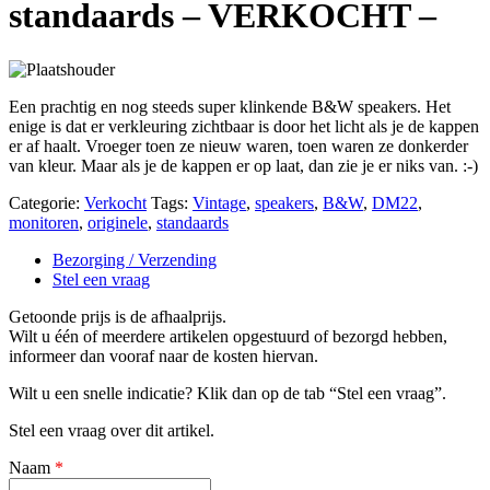
standaards – VERKOCHT –
Een prachtig en nog steeds super klinkende B&W speakers. Het
enige is dat er verkleuring zichtbaar is door het licht als je de kappen
er af haalt. Vroeger toen ze nieuw waren, toen waren ze donkerder
van kleur. Maar als je de kappen er op laat, dan zie je er niks van. :-)
Categorie:
Verkocht
Tags:
Vintage
,
speakers
,
B&W
,
DM22
,
monitoren
,
originele
,
standaards
Bezorging / Verzending
Stel een vraag
Getoonde prijs is de afhaalprijs.
Wilt u één of meerdere artikelen opgestuurd of bezorgd hebben,
informeer dan vooraf naar de kosten hiervan.
Wilt u een snelle indicatie? Klik dan op de tab “Stel een vraag”.
Stel een vraag over dit artikel.
Naam
*