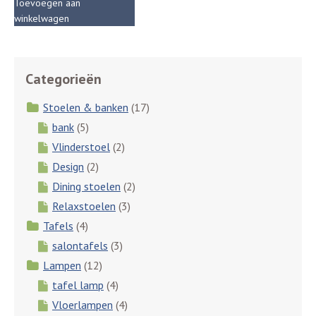
Toevoegen aan
was:
is:
winkelwagen
€ 750,00.
€ 500,00.
Categorieën
Stoelen & banken
(17)
bank
(5)
Vlinderstoel
(2)
Design
(2)
Dining stoelen
(2)
Relaxstoelen
(3)
Tafels
(4)
salontafels
(3)
Lampen
(12)
tafel lamp
(4)
Vloerlampen
(4)