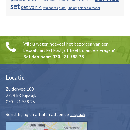
set
set van 4
standaards
super
Thonet
zeldzaam model
Wilt u weten hoeveel het bezorgen van een
bepaald artikel kost, of heeft u andere vragen?
Bel dan naar: 070 - 21 588 23
Locatie
Zuiderweg 100
2289 BR Rijswijk
070 - 21 588 23
Bezichtiging en afhalen alleen op
afspaak
.