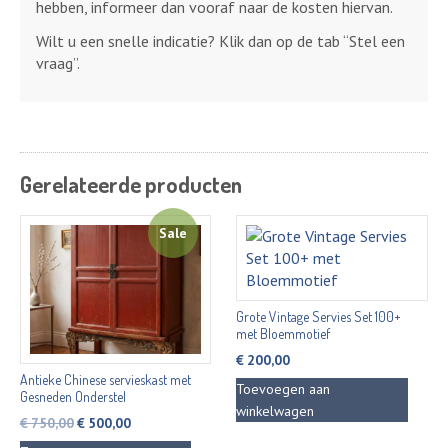
hebben, informeer dan vooraf naar de kosten hiervan.
Wilt u een snelle indicatie? Klik dan op de tab “Stel een
vraag”.
Gerelateerde producten
Sale
Grote Vintage Servies Set 100+
met Bloemmotief
€
200,00
Antieke Chinese servieskast met
Toevoegen aan
Gesneden Onderstel
winkelwagen
Oorspronkelijke
Huidige
€
750,00
€
500,00
prijs
prijs