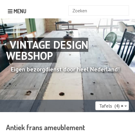
Zoek
MENU
naar:
VINTAGE DESIGN
WEBSHOP
Eigen bezorgdienst door heel Nederland!
Tafels (4)
×
Antiek frans ameublement