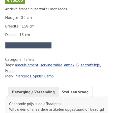
€
300,00
Antieke franse bijzettafel met lades.
Hoogte : 82 cm
Breedte : 118 cm
Diepte : 18 cm
Antiek
Toevoegen aan winkelwagen
frans
ameublement
Categorie:
Tafels
aantal
Tags:
ameublement
,
serving table
,
antiek
,
Bijzettafeltje
,
Frans
Merk:
Merkloos
,
Spider Lamp
Bezorging / Verzending
Stel een vraag
Getoonde prijs is de afhaalprijs.
Wilt u één of meerdere artikelen opgestuurd of bezorgd