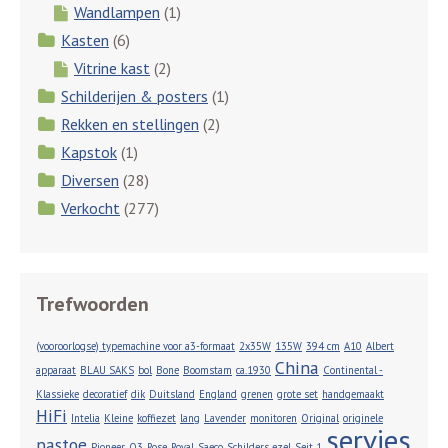
Wandlampen
(1)
Kasten
(6)
Vitrine kast
(2)
Schilderijen & posters
(1)
Rekken en stellingen
(2)
Kapstok
(1)
Diversen
(28)
Verkocht
(277)
Trefwoorden
(vooroorlogse) typemachine voor a3-formaat
2x35W
135W
394 cm
A10
Albert
China
apparaat
BLAU SAKS
bol
Bone
Boomstam
ca.1930
Continental -
Klassieke
decoratief
dik
Duitsland
England
grenen
grote set
handgemaakt
HiFi
Intelia
Kleine
koffiezet
lang
Lavender
monitoren
Original
originele
servies
pastoe
Pioneer
Q3
Rose
Royal
Saeco
Schilders ezel
Seit 1