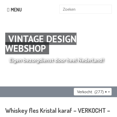
Zoek
MENU
naar:
VINTAGE DESIGN
WEBSHOP
Eigen bezorgdienst door heel Nederland!
Verkocht (277)
×
Whiskey fles Kristal karaf – VERKOCHT –