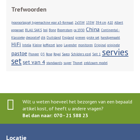
Trefwoorden
(vooroorlogse) typemachine voor a3-formaat
2x35W
135W
394 cm
A10
Albert
China
apparaat
BLAU SAKS
bol
Bone
Boomstam
ca.1930
Continental -
Klassieke
decoratief
dik
Duitsland
England
grenen
grote set
handgemaakt
HiFi
Intelia
Kleine
koffiezet
lang
Lavender
monitoren
Original
originele
servies
pastoe
Pioneer
Q3
Rose
Royal
Saeco
Schilders ezel
Seit 1
set
set van 4
standaards
super
Thonet
zeldzaam model
Wilt u weten hoeveel het bezorgen van een bepaald
artikel kost, of heeft u andere vragen?
Bel dan naar: 070 - 21 588 23
Locatie