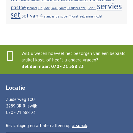
servies
pastoe
Pioneer
Q3
Rose
Royal
Saeco
Schilders ezel
Seit 1
set
set van 4
standaards
super
Thonet
zeldzaam model
Wilt u weten hoeveel het bezorgen van een bepaald
artikel kost, of heeft u andere vragen?
Bel dan naar: 070 - 21 588 23
Locatie
Zuiderweg 100
2289 BR Rijswijk
070 - 21 588 23
Bezichtiging en afhalen alleen op
afspaak
.