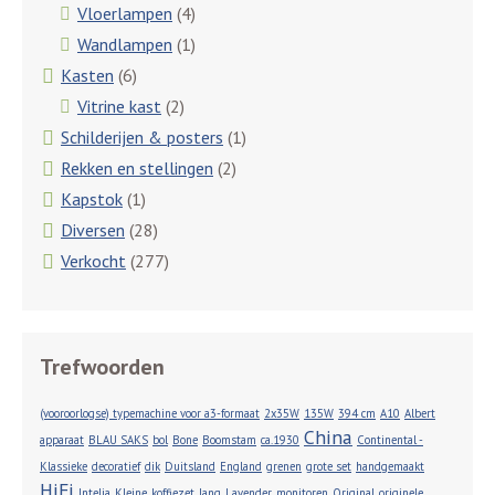
Vloerlampen
(4)
Wandlampen
(1)
Kasten
(6)
Vitrine kast
(2)
Schilderijen & posters
(1)
Rekken en stellingen
(2)
Kapstok
(1)
Diversen
(28)
Verkocht
(277)
Trefwoorden
(vooroorlogse) typemachine voor a3-formaat
2x35W
135W
394 cm
A10
Albert
China
apparaat
BLAU SAKS
bol
Bone
Boomstam
ca.1930
Continental -
Klassieke
decoratief
dik
Duitsland
England
grenen
grote set
handgemaakt
HiFi
Intelia
Kleine
koffiezet
lang
Lavender
monitoren
Original
originele