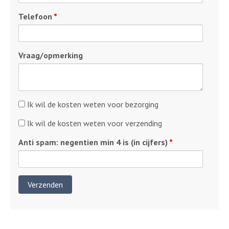
Telefoon
*
Vraag/opmerking
Kosten
Ik wil de kosten weten voor bezorging
bezorging
Kosten
Ik wil de kosten weten voor verzending
verzending
Anti spam: negentien min 4 is (in cijfers)
*