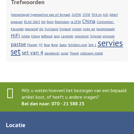
Trefwoorden
(vooroorlogse) typemachine voor a3-formaat
2x35W
135W
394 cm
A10
Albert
China
apparaat
BLAU SAKS
bol
Bone
Boomstam
ca.1930
Continental -
Klassieke
decoratief
dik
Duitsland
England
grenen
grote set
handgemaakt
HiFi
Intelia
Kleine
koffiezet
lang
Lavender
monitoren
Original
originele
servies
pastoe
Pioneer
Q3
Rose
Royal
Saeco
Schilders ezel
Seit 1
set
set van 4
standaards
super
Thonet
zeldzaam model
Wilt u weten hoeveel het bezorgen van een bepaald
artikel kost, of heeft u andere vragen?
Bel dan naar: 070 - 21 588 23
Locatie