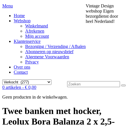
Menu
Vintage Design
webshop
Eigen
Home
bezorgdienst door
Webshop
heel Nederland!
Winkelmand
Afrekenen
Mijn account
Klantenservice
Bezorging / Verzending / Afhalen
Abonneren op nieuwsbrief
Algemene Voorwaarden
Privacy
Over ons
Contact
Zoek
0 artikelen -
€
0,00
naar:
Geen producten in de winkelwagen.
Twee banken met hocker,
Leolux Bora Balanza 2 x 2,5-