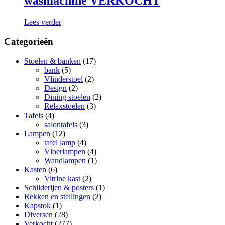
wasmachine VERKOCHT
Lees verder
Categorieën
Stoelen & banken
(17)
bank
(5)
Vlinderstoel
(2)
Design
(2)
Dining stoelen
(2)
Relaxstoelen
(3)
Tafels
(4)
salontafels
(3)
Lampen
(12)
tafel lamp
(4)
Vloerlampen
(4)
Wandlampen
(1)
Kasten
(6)
Vitrine kast
(2)
Schilderijen & posters
(1)
Rekken en stellingen
(2)
Kapstok
(1)
Diversen
(28)
Verkocht
(277)