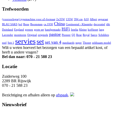
Trefwoorden
(vooroorlogse) typemachine voor a3-formaat
2x35W
135W
394 cm
A10
Albert
apparaat
China
BLAU SAKS
bol
Bone
Boomstam
ca.1930
Continental - Klassieke
decoratief
dik
HiFi
Duitsland
England
grenen
grote set
handgemaakt
Intelia
Kleine
koffiezet
lang
pastoe
Lavender
monitoren
Original
originele
Pioneer
Q3
Rose
Royal
Saeco
Schilders
servies
set
set van 4
ezel
Seit 1
standaards
super
Thonet
zeldzaam model
Wilt u weten hoeveel het bezorgen van een bepaald artikel kost, of
heeft u andere vragen?
Bel dan naar: 070 - 21 588 23
Locatie
Zuiderweg 100
2289 BR Rijswijk
070 - 21 588 23
Bezichtiging en afhalen alleen op
afspaak
.
Nieuwsbrief