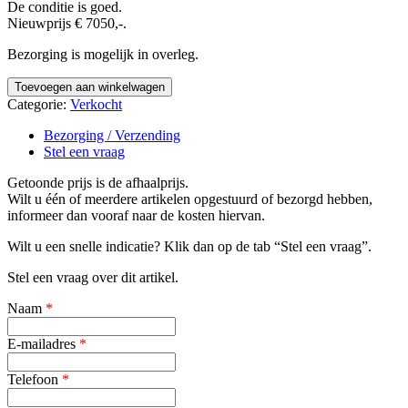
De conditie is goed.
Nieuwprijs € 7050,-.
Bezorging is mogelijk in overleg.
Twee
Toevoegen aan winkelwagen
banken
Categorie:
Verkocht
met
hocker,
Bezorging / Verzending
Leolux
Stel een vraag
Bora
Balanza
Getoonde prijs is de afhaalprijs.
2
Wilt u één of meerdere artikelen opgestuurd of bezorgd hebben,
x
informeer dan vooraf naar de kosten hiervan.
2,5-
Wilt u een snelle indicatie? Klik dan op de tab “Stel een vraag”.
zits
+
Stel een vraag over dit artikel.
Hooker
-
Naam
*
VERKOCHT-
aantal
E-mailadres
*
Telefoon
*