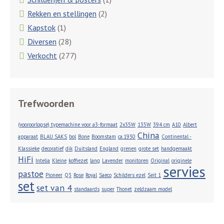
Rekken en stellingen
(2)
Kapstok
(1)
Diversen
(28)
Verkocht
(277)
Trefwoorden
(vooroorlogse) typemachine voor a3-formaat
2x35W
135W
394 cm
A10
Albert
China
apparaat
BLAU SAKS
bol
Bone
Boomstam
ca.1930
Continental -
Klassieke
decoratief
dik
Duitsland
England
grenen
grote set
handgemaakt
HiFi
Intelia
Kleine
koffiezet
lang
Lavender
monitoren
Original
originele
servies
pastoe
Pioneer
Q3
Rose
Royal
Saeco
Schilders ezel
Seit 1
set
set van 4
standaards
super
Thonet
zeldzaam model