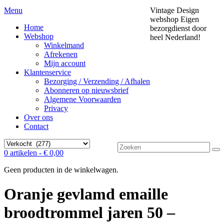
Menu
Vintage Design
webshop
Eigen
Home
bezorgdienst door
Webshop
heel Nederland!
Winkelmand
Afrekenen
Mijn account
Klantenservice
Bezorging / Verzending / Afhalen
Abonneren op nieuwsbrief
Algemene Voorwaarden
Privacy
Over ons
Contact
Zoek
0 artikelen -
€
0,00
naar:
Geen producten in de winkelwagen.
Oranje gevlamd emaille
broodtrommel jaren 50 –