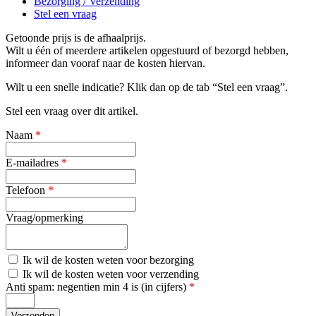
Bezorging / Verzending
Stel een vraag
Getoonde prijs is de afhaalprijs.
Wilt u één of meerdere artikelen opgestuurd of bezorgd hebben,
informeer dan vooraf naar de kosten hiervan.
Wilt u een snelle indicatie? Klik dan op de tab “Stel een vraag”.
Stel een vraag over dit artikel.
Naam
*
E-mailadres
*
Telefoon
*
Vraag/opmerking
Kosten
Ik wil de kosten weten voor bezorging
bezorging
Kosten
Ik wil de kosten weten voor verzending
verzending
Anti spam: negentien min 4 is (in cijfers)
*