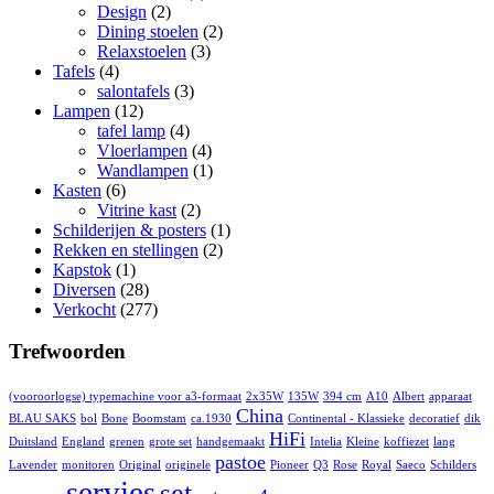
Design
(2)
Dining stoelen
(2)
Relaxstoelen
(3)
Tafels
(4)
salontafels
(3)
Lampen
(12)
tafel lamp
(4)
Vloerlampen
(4)
Wandlampen
(1)
Kasten
(6)
Vitrine kast
(2)
Schilderijen & posters
(1)
Rekken en stellingen
(2)
Kapstok
(1)
Diversen
(28)
Verkocht
(277)
Trefwoorden
(vooroorlogse) typemachine voor a3-formaat
2x35W
135W
394 cm
A10
Albert
apparaat
China
BLAU SAKS
bol
Bone
Boomstam
ca.1930
Continental - Klassieke
decoratief
dik
HiFi
Duitsland
England
grenen
grote set
handgemaakt
Intelia
Kleine
koffiezet
lang
pastoe
Lavender
monitoren
Original
originele
Pioneer
Q3
Rose
Royal
Saeco
Schilders
servies
set