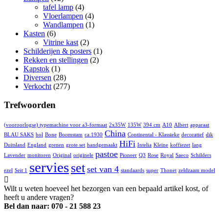
tafel lamp
(4)
Vloerlampen
(4)
Wandlampen
(1)
Kasten
(6)
Vitrine kast
(2)
Schilderijen & posters
(1)
Rekken en stellingen
(2)
Kapstok
(1)
Diversen
(28)
Verkocht
(277)
Trefwoorden
(vooroorlogse) typemachine voor a3-formaat
2x35W
135W
394 cm
A10
Albert
apparaat
China
BLAU SAKS
bol
Bone
Boomstam
ca.1930
Continental - Klassieke
decoratief
dik
HiFi
Duitsland
England
grenen
grote set
handgemaakt
Intelia
Kleine
koffiezet
lang
pastoe
Lavender
monitoren
Original
originele
Pioneer
Q3
Rose
Royal
Saeco
Schilders
servies
set
set van 4
ezel
Seit 1
standaards
super
Thonet
zeldzaam model
Wilt u weten hoeveel het bezorgen van een bepaald artikel kost, of
heeft u andere vragen?
Bel dan naar: 070 - 21 588 23