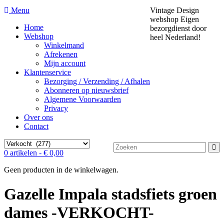
Menu
Vintage Design
webshop
Eigen
Home
bezorgdienst door
Webshop
heel Nederland!
Winkelmand
Afrekenen
Mijn account
Klantenservice
Bezorging / Verzending / Afhalen
Abonneren op nieuwsbrief
Algemene Voorwaarden
Privacy
Over ons
Contact
Zoek
0 artikelen -
€
0,00
naar:
Geen producten in de winkelwagen.
Gazelle Impala stadsfiets groen
dames -VERKOCHT-