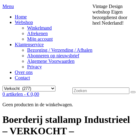
Menu
Vintage Design
webshop
Eigen
Home
bezorgdienst door
Webshop
heel Nederland!
Winkelmand
Afrekenen
Mijn account
Klantenservice
Bezorging / Verzending / Afhalen
Abonneren op nieuwsbrief
Algemene Voorwaarden
Privacy
Over ons
Contact
Zoek
0 artikelen -
€
0,00
naar:
Geen producten in de winkelwagen.
Boerderij stallamp Industrieel
– VERKOCHT –