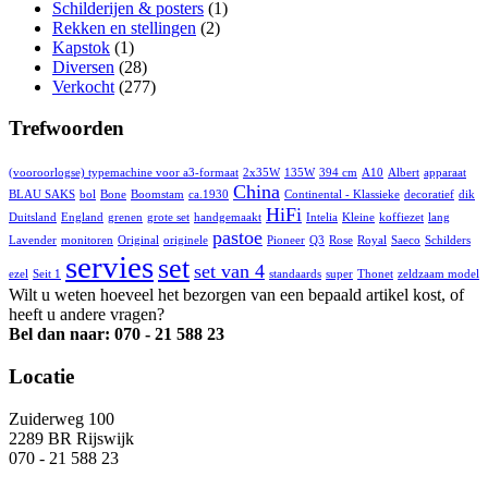
Schilderijen & posters
(1)
Rekken en stellingen
(2)
Kapstok
(1)
Diversen
(28)
Verkocht
(277)
Trefwoorden
(vooroorlogse) typemachine voor a3-formaat
2x35W
135W
394 cm
A10
Albert
apparaat
China
BLAU SAKS
bol
Bone
Boomstam
ca.1930
Continental - Klassieke
decoratief
dik
HiFi
Duitsland
England
grenen
grote set
handgemaakt
Intelia
Kleine
koffiezet
lang
pastoe
Lavender
monitoren
Original
originele
Pioneer
Q3
Rose
Royal
Saeco
Schilders
servies
set
set van 4
ezel
Seit 1
standaards
super
Thonet
zeldzaam model
Wilt u weten hoeveel het bezorgen van een bepaald artikel kost, of
heeft u andere vragen?
Bel dan naar: 070 - 21 588 23
Locatie
Zuiderweg 100
2289 BR Rijswijk
070 - 21 588 23