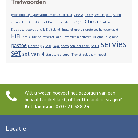
Trefwoorden
(vooroorlogse) typemachine voor a3-formaat
2x35W
135W
394 cm
A10
Albert
China
apparaat
BLAU SAKS
bol
Bone
Boomstam
ca.1930
Continental -
Klassieke
decoratief
dik
Duitsland
England
grenen
grote set
handgemaakt
HiFi
Intelia
Kleine
koffiezet
lang
Lavender
monitoren
Original
originele
servies
pastoe
Pioneer
Q3
Rose
Royal
Saeco
Schilders ezel
Seit 1
set
set van 4
standaards
super
Thonet
zeldzaam model
Wilt u weten hoeveel het bezorgen van een
bepaald artikel kost, of heeft u andere vragen?
Bel dan naar: 070 - 21 588 23
Locatie