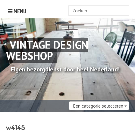
Zoek
MENU
naar:
VINTAGE DESIGN
WEBSHOP
Eigen bezorgdienst door heel Nederland!
Een categorie selecteren
w4145