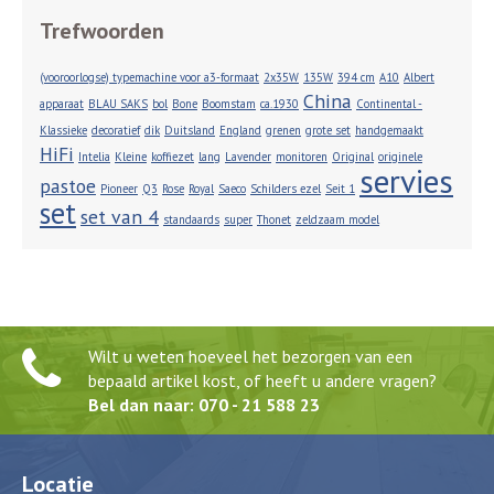
Trefwoorden
(vooroorlogse) typemachine voor a3-formaat
2x35W
135W
394 cm
A10
Albert
China
apparaat
BLAU SAKS
bol
Bone
Boomstam
ca.1930
Continental -
Klassieke
decoratief
dik
Duitsland
England
grenen
grote set
handgemaakt
HiFi
Intelia
Kleine
koffiezet
lang
Lavender
monitoren
Original
originele
servies
pastoe
Pioneer
Q3
Rose
Royal
Saeco
Schilders ezel
Seit 1
set
set van 4
standaards
super
Thonet
zeldzaam model
Wilt u weten hoeveel het bezorgen van een
bepaald artikel kost, of heeft u andere vragen?
Bel dan naar: 070 - 21 588 23
Locatie