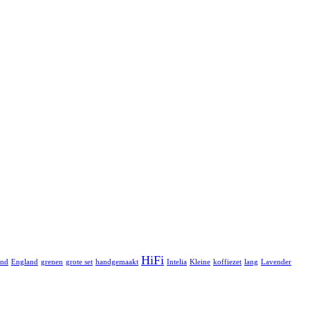
HiFi
and
England
grenen
grote set
handgemaakt
Intelia
Kleine
koffiezet
lang
Lavender