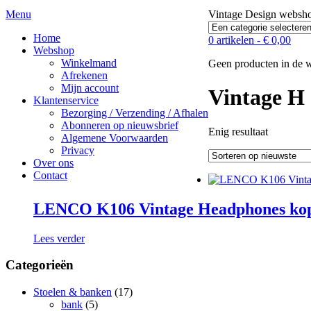
Menu
Vintage Design webs
Home
0 artikelen -
€
0,00
Webshop
Winkelmand
Geen producten in de 
Afrekenen
Mijn account
Vintage H
Klantenservice
Bezorging / Verzending / Afhalen
Abonneren op nieuwsbrief
Enig resultaat
Algemene Voorwaarden
Privacy
Over ons
Contact
LENCO K106 Vintage Headphones k
Lees verder
Categorieën
Stoelen & banken
(17)
bank
(5)