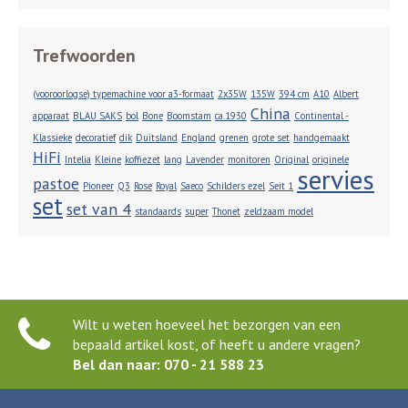
Trefwoorden
(vooroorlogse) typemachine voor a3-formaat
2x35W
135W
394 cm
A10
Albert
China
apparaat
BLAU SAKS
bol
Bone
Boomstam
ca.1930
Continental -
Klassieke
decoratief
dik
Duitsland
England
grenen
grote set
handgemaakt
HiFi
Intelia
Kleine
koffiezet
lang
Lavender
monitoren
Original
originele
servies
pastoe
Pioneer
Q3
Rose
Royal
Saeco
Schilders ezel
Seit 1
set
set van 4
standaards
super
Thonet
zeldzaam model
Wilt u weten hoeveel het bezorgen van een
bepaald artikel kost, of heeft u andere vragen?
Bel dan naar: 070 - 21 588 23