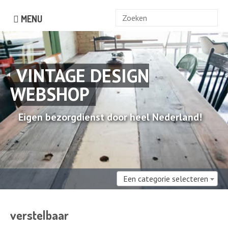
Zoek
MENU
naar:
VINTAGE DESIGN
WEBSHOP
Eigen bezorgdienst door heel Nederland!
Een categorie selecteren
verstelbaar