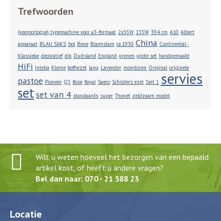
Trefwoorden
(vooroorlogse) typemachine voor a3-formaat
2x35W
135W
394 cm
A10
Albert
China
apparaat
BLAU SAKS
bol
Bone
Boomstam
ca.1930
Continental -
Klassieke
decoratief
dik
Duitsland
England
grenen
grote set
handgemaakt
HiFi
Intelia
Kleine
koffiezet
lang
Lavender
monitoren
Original
originele
servies
pastoe
Pioneer
Q3
Rose
Royal
Saeco
Schilders ezel
Seit 1
set
set van 4
standaards
super
Thonet
zeldzaam model
Wilt u weten hoeveel het bezorgen van een bepaald
artikel kost, of heeft u andere vragen?
Bel dan naar: 070 - 21 588 23
Locatie