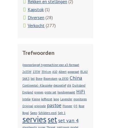
Rekken en stellingen
(2)
Kapstok
(1)
Diversen
(28)
Verkocht
(277)
Trefwoorden
(vooroorlogse) typemachine voor a3-formaat
2x35W
135W
394 cm
A10
Albert
apparaat
BLAU
China
SAKS
bol
Bone
Boomstam
ca.1930
Continental - Klassieke
decoratief
dik
Duitsland
HiFi
England
grenen
grote set
handgemaakt
Intelia
Kleine
koffiezet
lang
Lavender
monitoren
pastoe
Original
originele
Pioneer
Q3
Rose
Royal
Saeco
Schilders ezel
Seit 1
servies
set
set van 4
standaards
super
Thonet
zeldzaam model