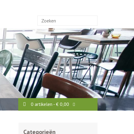
Zoek
naar:
0 artikelen -
€
0,00
Categorieën