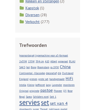
Rekken en stellingen
(2)
Kapstok
(1)
Diversen
(28)
Verkocht
(277)
Trefwoorden
(vooroorlogse) typemachine voor a3-formaat
2x35W
135W
394 cm
A10
Albert
apparaat
BLAU
China
SAKS
bol
Bone
Boomstam
ca.1930
Continental - Klassieke
decoratief
dik
Duitsland
HiFi
England
grenen
grote set
handgemaakt
Intelia
Kleine
koffiezet
lang
Lavender
monitoren
pastoe
Original
originele
Pioneer
Q3
Rose
Royal
Saeco
Schilders ezel
Seit 1
servies
set
set van 4
standaards
super
Thonet
zeldzaam model