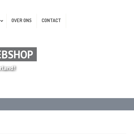
OVER ONS
CONTACT
EBSHOP
rland!