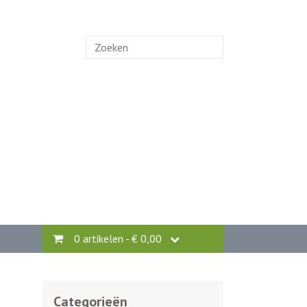
Zoek
naar:
0 artikelen -
€
0,00
Categorieën