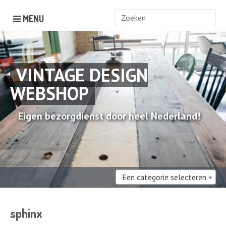
Zoek
MENU
naar:
VINTAGE DESIGN
WEBSHOP
Eigen bezorgdienst door heel Nederland!
Een categorie selecteren
sphinx