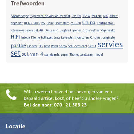
Trefwoorden
(vooroorlogse) typemachine voor a3-formaat
2x35W
135W
394 cm
A10
Albert
China
apparaat
BLAU SAKS
bol
Bone
Boomstam
ca.1930
Continental -
Klassieke
decoratief
dik
Duitsland
England
grenen
grote set
handgemaakt
HiFi
Intelia
Kleine
koffiezet
lang
Lavender
monitoren
Original
originele
servies
pastoe
Pioneer
Q3
Rose
Royal
Saeco
Schilders ezel
Seit 1
set
set van 4
standaards
super
Thonet
zeldzaam model
Wilt u weten hoeveel het bezorgen van een
bepaald artikel kost, of heeft u andere vragen?
Bel dan naar: 070 - 21 588 23
Locatie