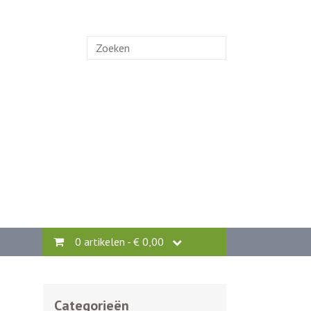
Zoek
naar:
0 artikelen -
€
0,00
Categorieën