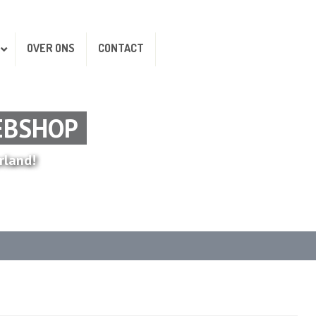
OVER ONS
CONTACT
EBSHOP
rland!