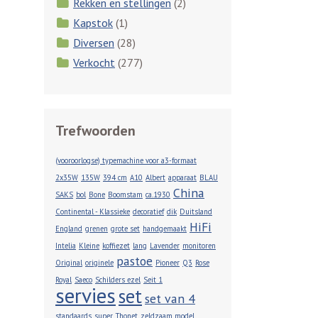
Rekken en stellingen
(2)
Kapstok
(1)
Diversen
(28)
Verkocht
(277)
Trefwoorden
(vooroorlogse) typemachine voor a3-formaat
2x35W
135W
394 cm
A10
Albert
apparaat
BLAU
China
SAKS
bol
Bone
Boomstam
ca.1930
Continental - Klassieke
decoratief
dik
Duitsland
HiFi
England
grenen
grote set
handgemaakt
Intelia
Kleine
koffiezet
lang
Lavender
monitoren
pastoe
Original
originele
Pioneer
Q3
Rose
Royal
Saeco
Schilders ezel
Seit 1
servies
set
set van 4
standaards
super
Thonet
zeldzaam model