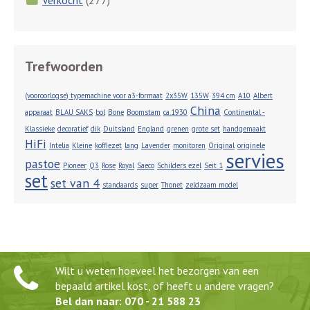
Trefwoorden
(vooroorlogse) typemachine voor a3-formaat
2x35W
135W
394 cm
A10
Albert
China
apparaat
BLAU SAKS
bol
Bone
Boomstam
ca.1930
Continental -
Klassieke
decoratief
dik
Duitsland
England
grenen
grote set
handgemaakt
HiFi
Intelia
Kleine
koffiezet
lang
Lavender
monitoren
Original
originele
servies
pastoe
Pioneer
Q3
Rose
Royal
Saeco
Schilders ezel
Seit 1
set
set van 4
standaards
super
Thonet
zeldzaam model
Wilt u weten hoeveel het bezorgen van een
bepaald artikel kost, of heeft u andere vragen?
Bel dan naar: 070 - 21 588 23