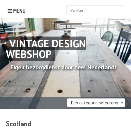
Zoek
MENU
naar:
VINTAGE DESIGN
WEBSHOP
Eigen bezorgdienst door heel Nederland!
Een categorie selecteren
Scotland