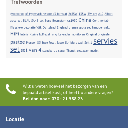
Trefwoorden
(vooroorlogse) typemachine voor a3-formaat
2x35W
135W
394 cm
A10
Albert
China
apparaat
BLAU SAKS
bol
Bone
Boomstam
ca.1930
Continental -
Klassieke
decoratief
dik
Duitsland
England
grenen
grote set
handgemaakt
HiFi
Intelia
Kleine
koffiezet
lang
Lavender
monitoren
Original
originele
servies
pastoe
Pioneer
Q3
Rose
Royal
Saeco
Schilders ezel
Seit 1
set
set van 4
standaards
super
Thonet
zeldzaam model
Wilt u weten hoeveel het bezorgen van een
bepaald artikel kost, of heeft u andere vragen?
Bel dan naar: 070 - 21 588 23
Locatie