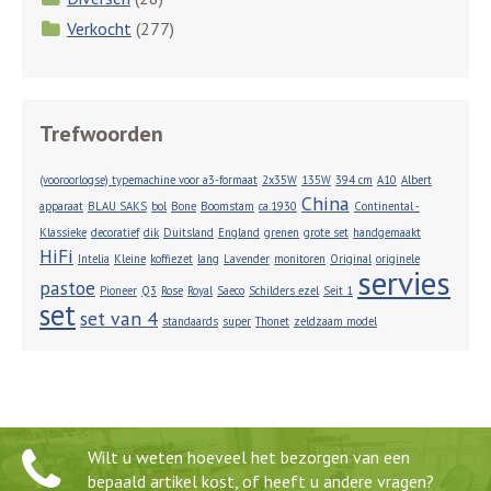
Verkocht
(277)
Trefwoorden
(vooroorlogse) typemachine voor a3-formaat
2x35W
135W
394 cm
A10
Albert
China
apparaat
BLAU SAKS
bol
Bone
Boomstam
ca.1930
Continental -
Klassieke
decoratief
dik
Duitsland
England
grenen
grote set
handgemaakt
HiFi
Intelia
Kleine
koffiezet
lang
Lavender
monitoren
Original
originele
servies
pastoe
Pioneer
Q3
Rose
Royal
Saeco
Schilders ezel
Seit 1
set
set van 4
standaards
super
Thonet
zeldzaam model
Wilt u weten hoeveel het bezorgen van een
bepaald artikel kost, of heeft u andere vragen?