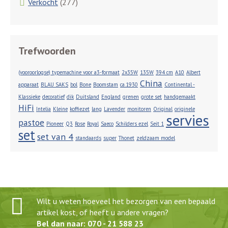
Verkocht
(277)
Trefwoorden
(vooroorlogse) typemachine voor a3-formaat
2x35W
135W
394 cm
A10
Albert
China
apparaat
BLAU SAKS
bol
Bone
Boomstam
ca.1930
Continental -
Klassieke
decoratief
dik
Duitsland
England
grenen
grote set
handgemaakt
HiFi
Intelia
Kleine
koffiezet
lang
Lavender
monitoren
Original
originele
servies
pastoe
Pioneer
Q3
Rose
Royal
Saeco
Schilders ezel
Seit 1
set
set van 4
standaards
super
Thonet
zeldzaam model
Wilt u weten hoeveel het bezorgen van een bepaald
artikel kost, of heeft u andere vragen?
Bel dan naar: 070 - 21 588 23