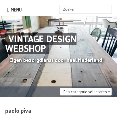
Zoek
MENU
naar:
VINTAGE DESIGN
WEBSHOP
Eigen bezorgdienst door heel Nederland!
Een categorie selecteren
paolo piva