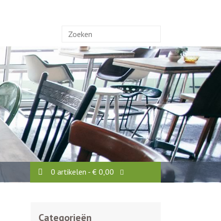
Zoek
naar:
0 artikelen -
€
0,00
Categorieën