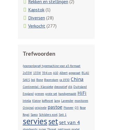
Rekken en stellingen
(2)
Kapstok
(1)
Diversen
(28)
Verkocht
(277)
Trefwoorden
(vooroorlogse) typemachine voor a3-formaat
2x35W
135W
394 cm
A10
Albert
apparaat
BLAU
China
SAKS
bol
Bone
Boomstam
ca.1930
Continental - Klassieke
decoratief
dik
Duitsland
HiFi
England
grenen
grote set
handgemaakt
Intelia
Kleine
koffiezet
lang
Lavender
monitoren
pastoe
Original
originele
Pioneer
Q3
Rose
Royal
Saeco
Schilders ezel
Seit 1
servies
set
set van 4
standaards
super
Thonet
zeldzaam model